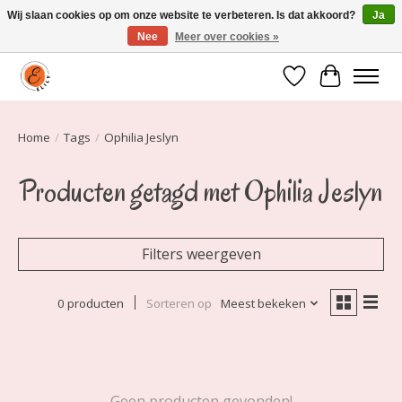
Wij slaan cookies op om onze website te verbeteren. Is dat akkoord?
Ja
Nee
Meer over cookies »
Elily is er om jou te laten stralen! Mode vanaf maat 34 t/m 54
Verlanglijst
Winkelwa
Home
/
Tags
/
Ophilia Jeslyn
Producten getagd met Ophilia Jeslyn
Filters weergeven
0 producten
Sorteren op
Meest bekeken
Geen producten gevonden!