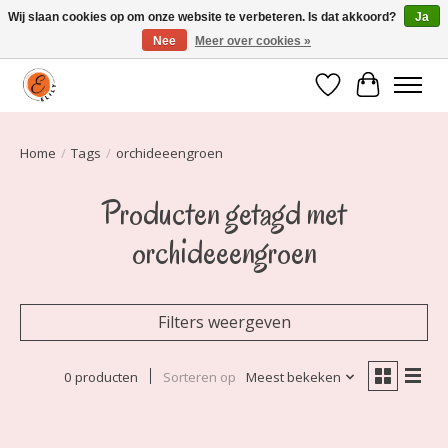
Wij slaan cookies op om onze website te verbeteren. Is dat akkoord?
Ja
Nee
Meer over cookies »
Elily is er om jou te laten stralen! Mode vanaf maat 34 t/m 54
Verlanglijst
Winkelwa
Home
/
Tags
/
orchideeengroen
Producten getagd met
orchideeengroen
Filters weergeven
0 producten
Sorteren op
Meest bekeken