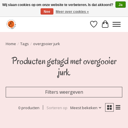
Wij slaan cookies op om onze website te verbeteren. Is dat akkoord?
Ja
Nee
Meer over cookies »
Elily is er om jou te laten stralen! Mode vanaf maat 34 t/m 54
Verlanglijst
Winkelwa
Home
/
Tags
/
overgooier jurk
Producten getagd met overgooier
jurk
Filters weergeven
0 producten
Sorteren op
Meest bekeken