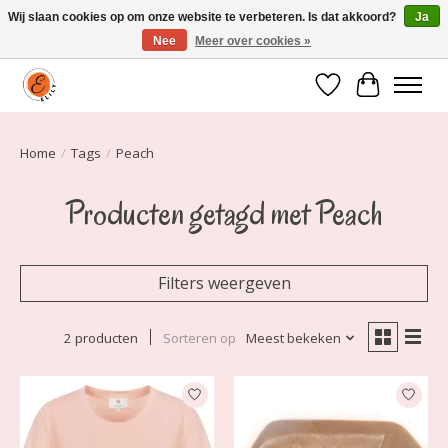
Wij slaan cookies op om onze website te verbeteren. Is dat akkoord?
Ja
Nee
Meer over cookies »
Elily is er om jou te laten stralen! Mode vanaf maat 34 t/m 54
Verlanglijst
Winkelwa
Home
/
Tags
/
Peach
Producten getagd met Peach
Filters weergeven
2 producten
Sorteren op
Meest bekeken