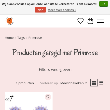
Wij slaan cookies op om onze website te verbeteren. Is dat akkoord?
Ja
Nee
Meer over cookies »
Elily is er om jou te laten stralen! Mode vanaf maat 34 t/m 54
Verlanglijst
Winkelwa
Home
/
Tags
/
Primrose
Producten getagd met Primrose
Filters weergeven
1 producten
Sorteren op
Meest bekeken