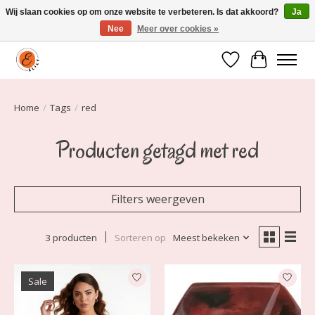
Wij slaan cookies op om onze website te verbeteren. Is dat akkoord?
Ja
Nee
Meer over cookies »
Elily is er om jou te laten stralen! Mode vanaf maat 34 t/m 54
Verlanglijst
Winkelwa
Home
/
Tags
/
red
Producten getagd met red
Filters weergeven
3 producten
Sorteren op
Meest bekeken
Sale