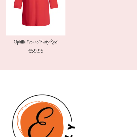
Ophilia Yvonne Punty Red
€59,95