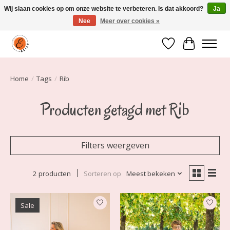
Wij slaan cookies op om onze website te verbeteren. Is dat akkoord?
Ja
Nee
Meer over cookies »
Elily is er om jou te laten stralen! Mode vanaf maat 34 t/m 54
Verlanglijst
Winkelwa
Home
/
Tags
/
Rib
Producten getagd met Rib
Filters weergeven
2 producten
Sorteren op
Meest bekeken
Sale