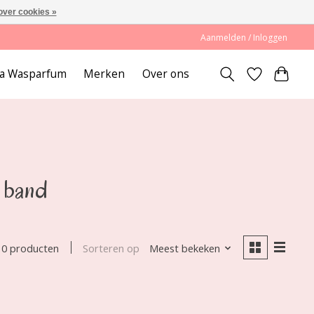
over cookies »
Aanmelden / Inloggen
lda Wasparfum
Merken
Over ons
n band
Sorteren op
Meest bekeken
0 producten