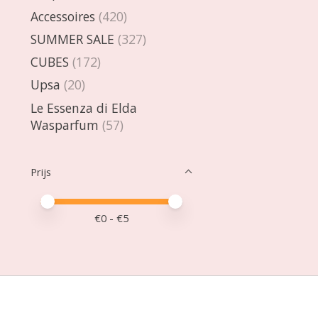
Accessoires
(420)
SUMMER SALE
(327)
CUBES
(172)
Upsa
(20)
Le Essenza di Elda
Wasparfum
(57)
Prijs
Minimale prijswaarde
Price maximum value
€
0
- €
5