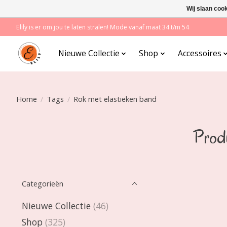
Wij slaan coo
Elily is er om jou te laten stralen! Mode vanaf maat 34 t/m 54
Nieuwe Collectie
Shop
Accessoires
Home
/
Tags
/
Rok met elastieken band
Produ
Categorieën
Nieuwe Collectie
(46)
Shop
(325)