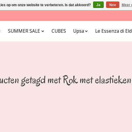
kies op om onze website te verbeteren. Is dat akkoord?
Ja
Nee
Meer 
SUMMER SALE
CUBES
Upsa
Le Essenza di E
cten getagd met Rok met elastieke