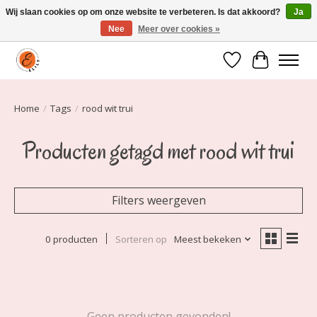
Wij slaan cookies op om onze website te verbeteren. Is dat akkoord?
Ja
Nee
Meer over cookies »
Elily is er om jou te laten stralen! Mode vanaf maat 34 t/m 54
Verlanglijst
Winkelwa
Home
/
Tags
/
rood wit trui
Producten getagd met rood wit trui
Filters weergeven
0 producten
Sorteren op
Meest bekeken
Geen producten gevonden!