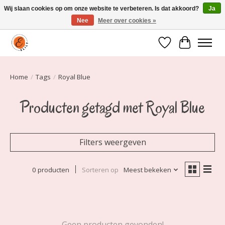
Wij slaan cookies op om onze website te verbeteren. Is dat akkoord?
Ja
Nee
Meer over cookies »
Elily is er om jou te laten stralen! Mode vanaf maat 34 t/m 54
Verlanglijst
Winkelwa
Home
/
Tags
/
Royal Blue
Producten getagd met Royal Blue
Filters weergeven
0 producten
Sorteren op
Meest bekeken
Geen producten gevonden!