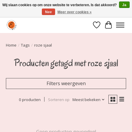
Wij slaan cookies op om onze website te verbeteren. Is dat akkoord?
Ja
Nee
Meer over cookies »
Elily is er om jou te laten stralen! Mode vanaf maat 34 t/m 54
Verlanglijst
Winkelwa
Home
/
Tags
/
roze sjaal
Producten getagd met roze sjaal
Filters weergeven
0 producten
Sorteren op
Meest bekeken
Geen producten gevonden!