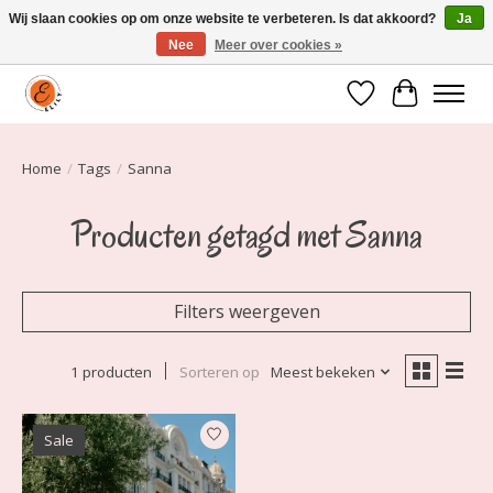
Wij slaan cookies op om onze website te verbeteren. Is dat akkoord?
Ja
Nee
Meer over cookies »
Elily is er om jou te laten stralen! Mode vanaf maat 34 t/m 54
Verlanglijst
Winkelwa
Home
/
Tags
/
Sanna
Producten getagd met Sanna
Filters weergeven
1 producten
Sorteren op
Meest bekeken
Sale