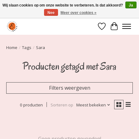
Wij slaan cookies op om onze website te verbeteren. Is dat akkoord?
Ja
Nee
Meer over cookies »
Elily is er om jou te laten stralen! Mode vanaf maat 34 t/m 54
Verlanglijst
Winkelwa
Home
/
Tags
/
Sara
Producten getagd met Sara
Filters weergeven
0 producten
Sorteren op
Meest bekeken
Geen producten gevonden!