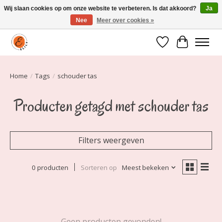
Wij slaan cookies op om onze website te verbeteren. Is dat akkoord?
Ja
Nee
Meer over cookies »
Elily is er om jou te laten stralen! Mode vanaf maat 34 t/m 54
Verlanglijst
Winkelwa
Home
/
Tags
/
schouder tas
Producten getagd met schouder tas
Filters weergeven
0 producten
Sorteren op
Meest bekeken
Geen producten gevonden!