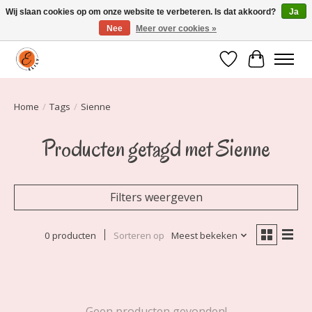
Wij slaan cookies op om onze website te verbeteren. Is dat akkoord?
Ja
Nee
Meer over cookies »
Elily is er om jou te laten stralen! Mode vanaf maat 34 t/m 54
Verlanglijst
Winkelwa
Home
/
Tags
/
Sienne
Producten getagd met Sienne
Filters weergeven
0 producten
Sorteren op
Meest bekeken
Geen producten gevonden!