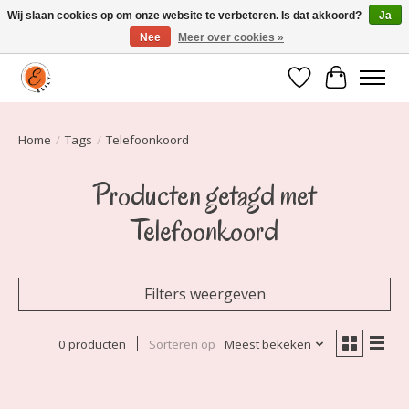
Wij slaan cookies op om onze website te verbeteren. Is dat akkoord?
Ja
Nee
Meer over cookies »
Elily is er om jou te laten stralen! Mode vanaf maat 34 t/m 54
Verlanglijst
Winkelwa
Home
/
Tags
/
Telefoonkoord
Producten getagd met
Telefoonkoord
Filters weergeven
0 producten
Sorteren op
Meest bekeken