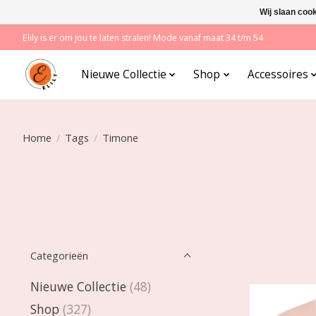
Wij slaan coo
Elily is er om jou te laten stralen! Mode vanaf maat 34 t/m 54
Nieuwe Collectie
Shop
Accessoires
Home
/
Tags
/
Timone
Categorieën
Nieuwe Collectie
(48)
Shop
(327)