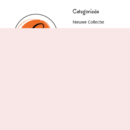
Categorieën
Nieuwe Collectie
Shop
Accessoires
SUMMER SALE
CUBES
Upsa
Le Essenza di Elda
Wasparfum
© Copyright 2026 Elily Damesmode - Powered by
Lightspeed