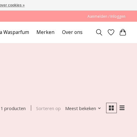
over cookies »
Aanmelden / Inloggen
lda Wasparfum
Merken
Over ons
Sorteren op
Meest bekeken
1 producten