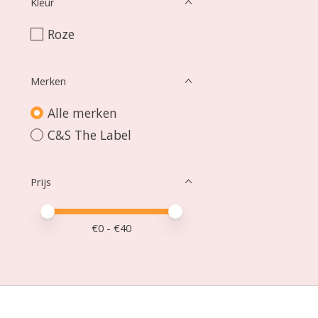
Kleur
Roze
Merken
Alle merken
C&S The Label
Prijs
Minimale prijswaarde
Price maximum value
€
0
- €
40