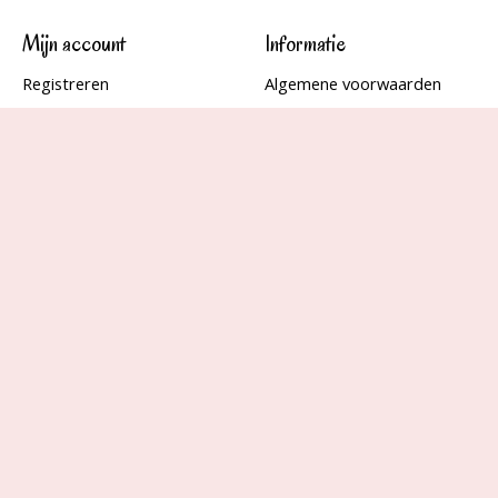
Mijn account
Informatie
Registreren
Algemene voorwaarden
Mijn bestellingen
Over Elily Damesmode
Mijn tickets
Privacybeleid
Mijn verlanglijst
Betaalmethoden
Verzenden & retourneren
Klantenservice
Openingstijden
Locatie: Voorstraat 320 -
3311 CW Dordrecht