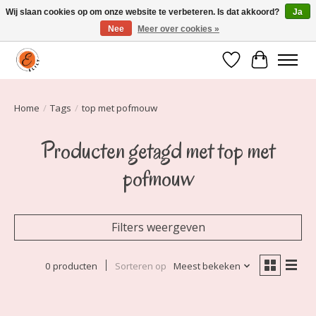
Wij slaan cookies op om onze website te verbeteren. Is dat akkoord?
Ja
Nee
Meer over cookies »
Elily is er om jou te laten stralen! Mode vanaf maat 34 t/m 54
Verlanglijst
Winkelwa
Home
/
Tags
/
top met pofmouw
Producten getagd met top met
pofmouw
Filters weergeven
0 producten
Sorteren op
Meest bekeken