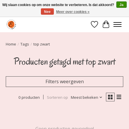
Wij slaan cookies op om onze website te verbeteren. Is dat akkoord?
Ja
Nee
Meer over cookies »
Elily is er om jou te laten stralen! Mode vanaf maat 34 t/m 54
Verlanglijst
Winkelwa
Home
/
Tags
/
top zwart
Producten getagd met top zwart
Filters weergeven
0 producten
Sorteren op
Meest bekeken
Geen producten gevonden!