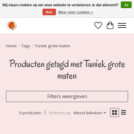
Wij slaan cookies op om onze website te verbeteren. Is dat akkoord?
Ja
Nee
Meer over cookies »
Elily is er om jou te laten stralen! Mode vanaf maat 34 t/m 54
Verlanglijst
Winkelwa
Home
/
Tags
/
Tuniek grote maten
Producten getagd met Tuniek grote
maten
Filters weergeven
0 producten
Sorteren op
Meest bekeken