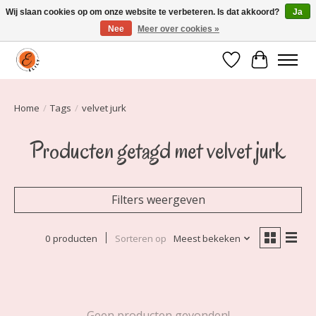
Wij slaan cookies op om onze website te verbeteren. Is dat akkoord?
Ja
Nee
Meer over cookies »
Elily is er om jou te laten stralen! Mode vanaf maat 34 t/m 54
Verlanglijst
Winkelwa
Home
/
Tags
/
velvet jurk
Producten getagd met velvet jurk
Filters weergeven
0 producten
Sorteren op
Meest bekeken
Geen producten gevonden!