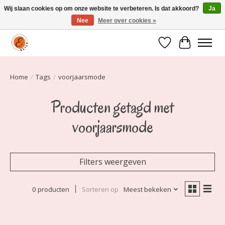
Wij slaan cookies op om onze website te verbeteren. Is dat akkoord?
Ja
Nee
Meer over cookies »
Elily is er om jou te laten stralen! Mode vanaf maat 34 t/m 54
Verlanglijst
Winkelwa
Home
/
Tags
/
voorjaarsmode
Producten getagd met
voorjaarsmode
Filters weergeven
0 producten
Sorteren op
Meest bekeken