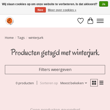
Wij slaan cookies op om onze website te verbeteren. Is dat akkoord?
Ja
Nee
Meer over cookies »
Elily is er om jou te laten stralen! Mode vanaf maat 34 t/m 54
Verlanglijst
Winkelwa
Home
/
Tags
/
winterjurk
Producten getagd met winterjurk
Filters weergeven
0 producten
Sorteren op
Meest bekeken
Geen producten gevonden!