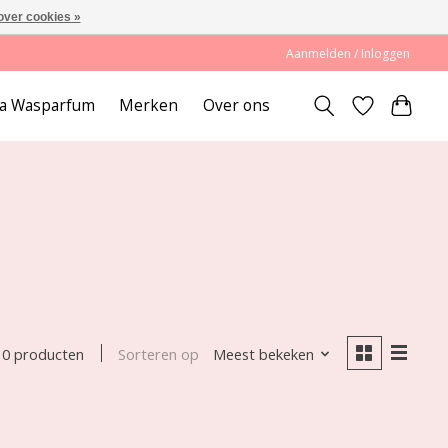
over cookies »
Aanmelden / Inloggen
lda Wasparfum
Merken
Over ons
Sorteren op
Meest bekeken
0 producten