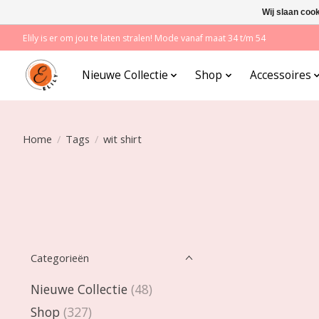
Wij slaan coo
Elily is er om jou te laten stralen! Mode vanaf maat 34 t/m 54
Nieuwe Collectie
Shop
Accessoires
Home
/
Tags
/
wit shirt
Categorieën
Nieuwe Collectie
(48)
Shop
(327)