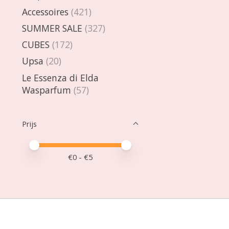
Accessoires
(421)
SUMMER SALE
(327)
CUBES
(172)
Upsa
(20)
Le Essenza di Elda
Wasparfum
(57)
Prijs
Minimale prijswaarde
Price maximum value
€
0
- €
5