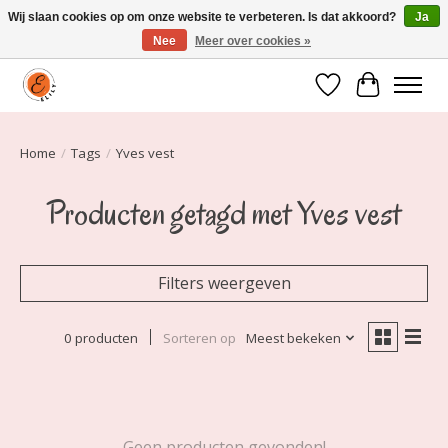
Wij slaan cookies op om onze website te verbeteren. Is dat akkoord?
Ja
Nee
Meer over cookies »
Elily is er om jou te laten stralen! Mode vanaf maat 34 t/m 54
Verlanglijst
Winkelwa
Home
/
Tags
/
Yves vest
Producten getagd met Yves vest
Filters weergeven
0 producten
Sorteren op
Meest bekeken
Geen producten gevonden!