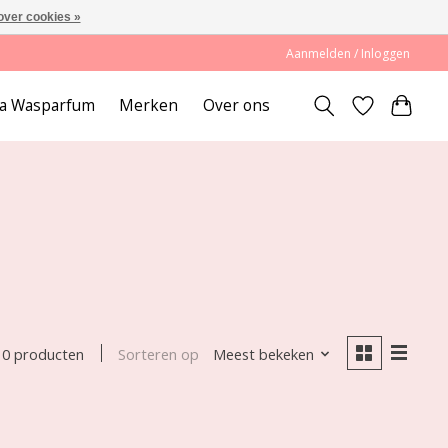
over cookies »
Aanmelden / Inloggen
lda Wasparfum
Merken
Over ons
Sorteren op
Meest bekeken
0 producten