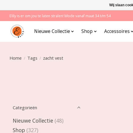
Wij slaan coo
Elily is er om jou te laten stralen! Mode vanaf maat 34 t/m 54
Nieuwe Collectie
Shop
Accessoires
Home
/
Tags
/
zacht vest
Categorieën
Nieuwe Collectie
(48)
Shop
(327)