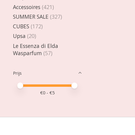
Accessoires
(421)
SUMMER SALE
(327)
CUBES
(172)
Upsa
(20)
Le Essenza di Elda
Wasparfum
(57)
Prijs
Minimale prijswaarde
Price maximum value
€
0
- €
5