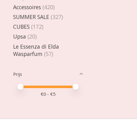
Accessoires
(420)
SUMMER SALE
(327)
CUBES
(172)
Upsa
(20)
Le Essenza di Elda
Wasparfum
(57)
Prijs
Minimale prijswaarde
Price maximum value
€
0
- €
5