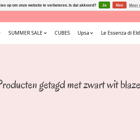
kies op om onze website te verbeteren. Is dat akkoord?
Ja
Nee
Meer 
SUMMER SALE
CUBES
Upsa
Le Essenza di E
roducten getagd met zwart wit blaz