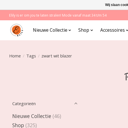
Wij slaan coo
Elily is er om jou te laten stralen! Mode vanaf maat 34 t/m 54
Nieuwe Collectie
Shop
Accessoires
Home
/
Tags
/
zwart wit blazer
P
Categorieën
Nieuwe Collectie
(46)
Shop
(325)