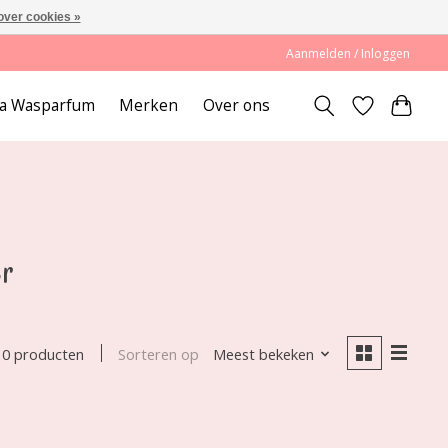
over cookies »
Aanmelden / Inloggen
lda Wasparfum
Merken
Over ons
er
Sorteren op
Meest bekeken
0 producten