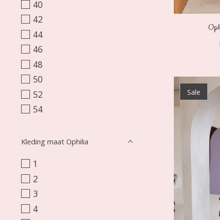
40
42
Oph
44
46
48
50
Sale
52
54
Kleding maat Ophilia
1
2
3
4