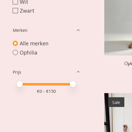
Wit
Zwart
Merken
Alle merken
Ophilia
Oph
Prijs
Minimale prijswaarde
Price maximum value
€
0
- €
150
Sale