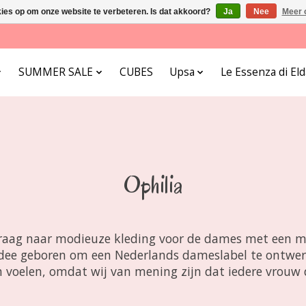
kies op om onze website te verbeteren. Is dat akkoord?
Ja
Nee
Meer 
SUMMER SALE
CUBES
Upsa
Le Essenza di E
Ophilia
l vraag naar modieuze kleding voor de dames met een m
et idee geboren om een Nederlands dameslabel te ontwe
n voelen, omdat wij van mening zijn dat iedere vrou