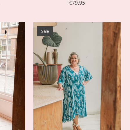
5
€79,95
Sale