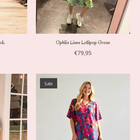
ack
Ophilia Liana Lollipop Green
€79,95
Sale