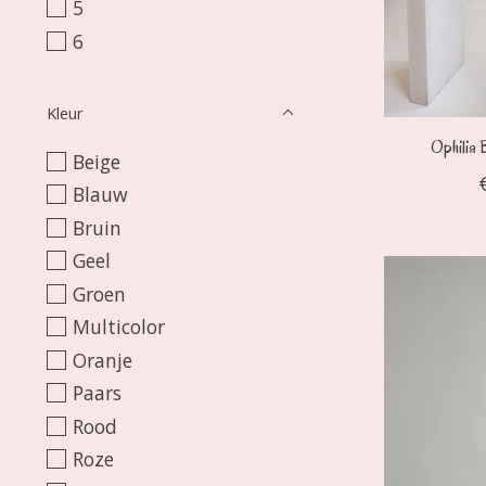
5
6
Kleur
Ophilia 
Beige
Blauw
Bruin
Geel
Groen
Multicolor
Oranje
Paars
Rood
Roze