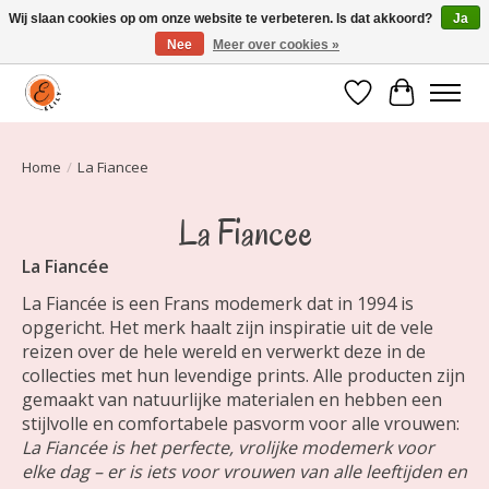
Wij slaan cookies op om onze website te verbeteren. Is dat akkoord?
Ja
Nee
Meer over cookies »
Elily is er om jou te laten stralen! Mode vanaf maat 34 t/m 54
Verlanglijst
Winkelwa
Home
/
La Fiancee
La Fiancee
La Fiancée
La Fiancée is een Frans modemerk dat in 1994 is
opgericht. Het merk haalt zijn inspiratie uit de vele
reizen over de hele wereld en verwerkt deze in de
collecties met hun levendige prints. Alle producten zijn
gemaakt van natuurlijke materialen en hebben een
stijlvolle en comfortabele pasvorm voor alle vrouwen:
La Fiancée is het perfecte, vrolijke modemerk voor
elke dag – er is iets voor vrouwen van alle leeftijden en