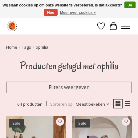
Wij slaan cookies op om onze website te verbeteren. Is dat akkoord?
Ja
Nee
Meer over cookies »
Elily is er om jou te laten stralen! Mode vanaf maat 34 t/m 54
Verlanglijst
Winkelwa
Home
/
Tags
/
ophilia
Producten getagd met ophilia
Filters weergeven
64 producten
Sorteren op
Meest bekeken
Sale
Sale