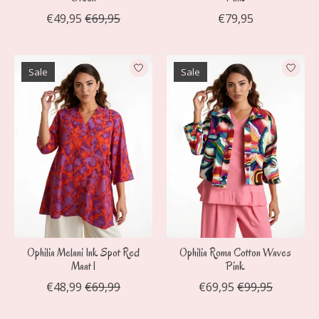
€49,95
€69,95
€79,95
Sale
Sale
Ophilia Melani Ink Spot Red
Ophilia Roma Cotton Waves
Maat 1
Pink
€48,99
€69,99
€69,95
€99,95