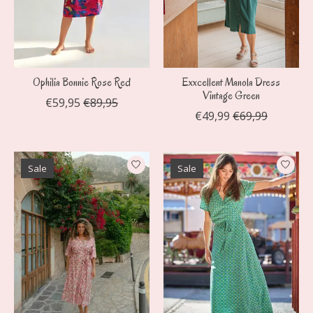
Ophilia Bonnie Rose Red
Exxcellent Manola Dress
Vintage Green
€59,95
€89,95
€49,99
€69,99
Sale
Sale