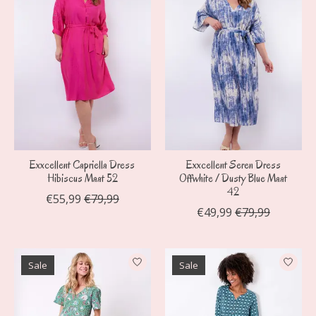
Exxcellent Capriella Dress
Exxcellent Seren Dress
Hibiscus Maat 52
Offwhite / Dusty Blue Maat
42
€55,99
€79,99
€49,99
€79,99
Sale
Sale