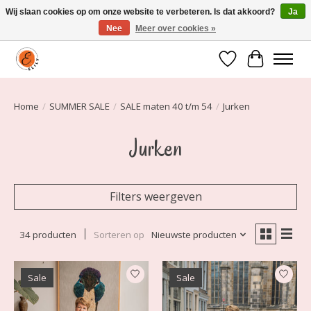
Wij slaan cookies op om onze website te verbeteren. Is dat akkoord?
Ja
Nee
Meer over cookies »
Elily is er om jou te laten stralen! Mode vanaf maat 34 t/m 54
Verlanglijst
Winkelwa
Home
/
SUMMER SALE
/
SALE maten 40 t/m 54
/
Jurken
Jurken
Filters weergeven
34 producten
Sorteren op
Nieuwste producten
Sale
Sale