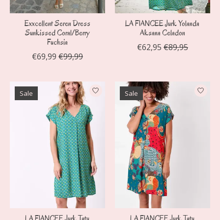
Exxcellent Seren Dress
LA FIANCEE Jurk Yolanda
Sunkissed Coral/Berry
Aksana Celadon
Fuchsia
€62,95
€89,95
€69,99
€99,99
Sale
Sale
LA FIANCEE Jurk Tatu
LA FIANCEE Jurk Tatu