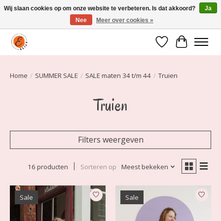
Wij slaan cookies op om onze website te verbeteren. Is dat akkoord?
Ja
Nee
Meer over cookies »
Elily is er om jou te laten stralen! Mode vanaf maat 34 t/m 54
Verlanglijst
Winkelwa
Home
/
SUMMER SALE
/
SALE maten 34 t/m 44
/
Truien
Truien
Filters weergeven
16 producten
Sorteren op
Meest bekeken
Sale
Sale