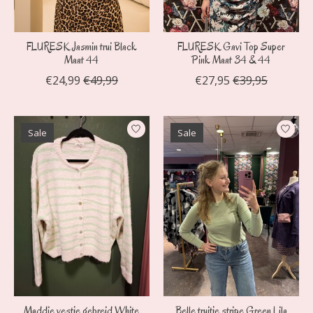
FLURESK Jasmin trui Black
FLURESK Gavi Top Super
Maat 44
Pink Maat 34 & 44
€24,99
€49,99
€27,95
€39,95
Sale
Sale
Maddie vestje gebreid White
Belle truitje stripe Green Lila