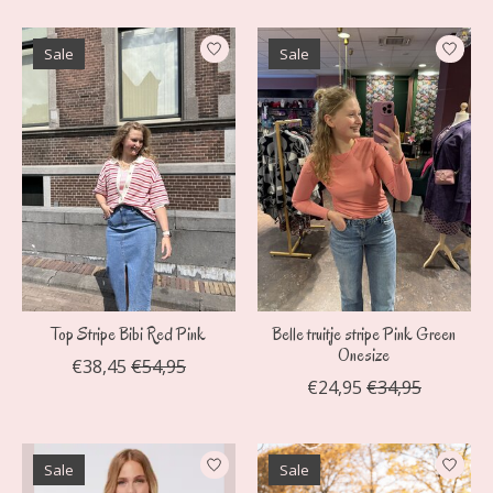
Sale
Sale
Top Stripe Bibi Red Pink
Belle truitje stripe Pink Green
Onesize
€38,45
€54,95
€24,95
€34,95
Sale
Sale