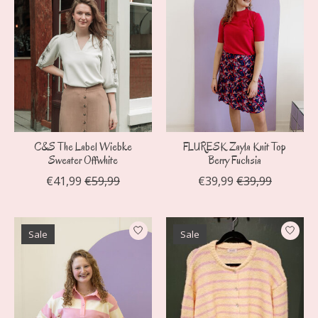
C&S The Label Wiebke
FLURESK Zayla Knit Top
Sweater Offwhite
Berry Fuchsia
€41,99
€59,99
€39,99
€39,99
Sale
Sale