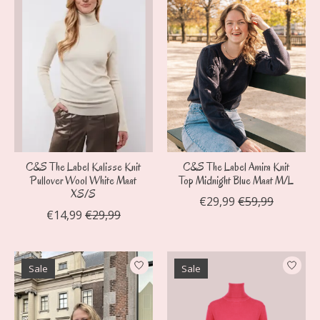
C&S The Label Kalisse Knit
C&S The Label Amira Knit
Pullover Wool White Maat
Top Midnight Blue Maat M/L
XS/S
€29,99
€59,99
€14,99
€29,99
Sale
Sale