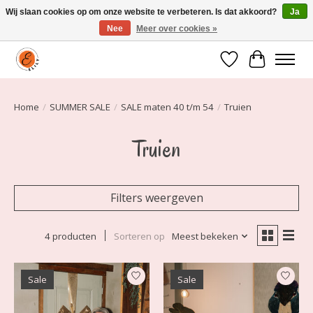
Wij slaan cookies op om onze website te verbeteren. Is dat akkoord?
Ja
Nee
Meer over cookies »
Elily is er om jou te laten stralen! Mode vanaf maat 34 t/m 54
Verlanglijst
Winkelwa
Home
/
SUMMER SALE
/
SALE maten 40 t/m 54
/
Truien
Truien
Filters weergeven
4 producten
Sorteren op
Meest bekeken
Sale
Sale