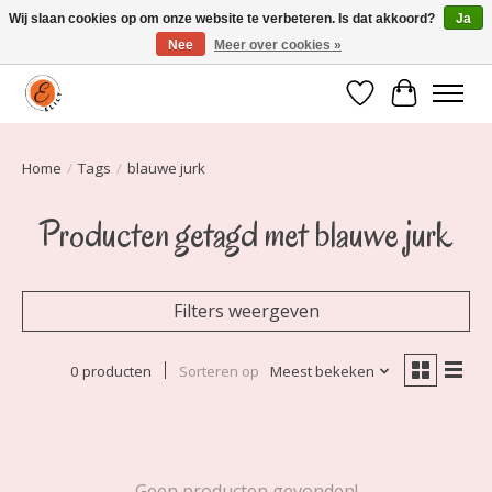
Wij slaan cookies op om onze website te verbeteren. Is dat akkoord?
Ja
Nee
Meer over cookies »
Elily is er om jou te laten stralen! Mode vanaf maat 34 t/m 54
Verlanglijst
Winkelwa
Home
/
Tags
/
blauwe jurk
Producten getagd met blauwe jurk
Filters weergeven
0 producten
Sorteren op
Meest bekeken
Geen producten gevonden!