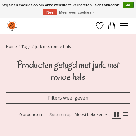
Wij slaan cookies op om onze website te verbeteren. Is dat akkoord?
Ja
Nee
Meer over cookies »
Elily is er om jou te laten stralen! Mode vanaf maat 34 t/m 54
Verlanglijst
Winkelwa
Home
/
Tags
/
jurk met ronde hals
Producten getagd met jurk met
ronde hals
Filters weergeven
0 producten
Sorteren op
Meest bekeken