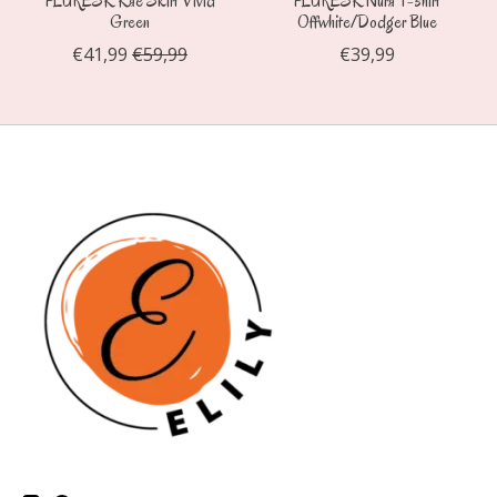
FLURESK Kae Skirt Vivid
FLURESK Nura T-shirt
Green
Offwhite/Dodger Blue
€41,99
€59,99
€39,99