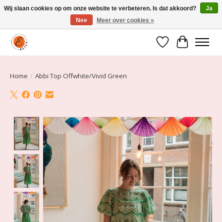
Wij slaan cookies op om onze website te verbeteren. Is dat akkoord?
Ja
Nee
Meer over cookies »
Elily is er om jou te laten stralen! Mode vanaf maat 34 t/m 54
Verlanglijst
Winkelwa
Home
/
Abbi Top Offwhite/Vivid Green
Product image slideshow Items