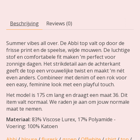
Beschrijving
Reviews (0)
Summer vibes all over. De Abbi top valt op door de
frisse print en de speelse, wijde mouwen. De luchtige
stof en comfortabele fit maken ’m perfect voor
zonnige dagen. Het strikdetail aan de achterkant
geeft de top een vrouwelijke twist en maakt ’m nét
even anders. Combineer met denim of een rok voor
een easy, feminine look met een playful touch.
Het model is 175 cm lang en draagt een maat 36. Dit
item valt normaal. We raden je aan om jouw normale
maat te nemen.
Materiaal:
83% Viscose Lurex, 17% Polyamide -
Voering: 100% Katoen
Abbi
/
blouse
/
fluresk
/
groen
/
Offwhite
/
shirt
/
top
/