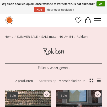
Wij slaan cookies op om onze website te verbeteren. Is dat akkoord?
Ja
Nee
Meer over cookies »
Elily is er om jou te laten stralen! Mode vanaf maat 34 t/m 54
Verlanglijst
Winkelwa
Home
/
SUMMER SALE
/
SALE maten 40 t/m 54
/
Rokken
Rokken
Filters weergeven
2 producten
Sorteren op
Meest bekeken
Sale
Sale