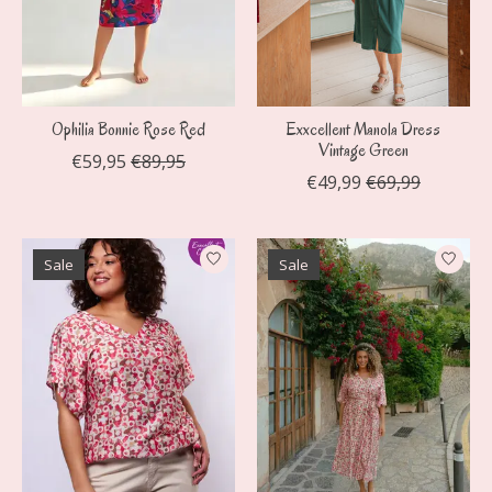
Ophilia Bonnie Rose Red
Exxcellent Manola Dress
Vintage Green
€59,95
€89,95
€49,99
€69,99
Sale
Sale