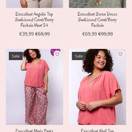
Exxcellent Angelie Top
Exxcellent Seren Dress
Sunkissed Coral/Berry
Sunkissed Coral/Berry
Fuchsia Maat 54
Fuchsia
€39,99
€59,99
€69,99
€99,99
Sale
Sale
Exxcellent Maris Pants
Exxcellent Abril Top