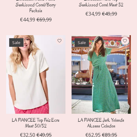
Sunkissed Coral/Berry
Sunkissed Coral Maat 52
Fuchsia
€34,99
€49,99
€44,99
€69,99
Sale
Sale
LA FIANCEE Top Faiz Ecru
LA FIANCEE Jurk Yolanda
Maat 50/52
Aksana Celadon
€32,50
€49,95
€62,95
€89,95