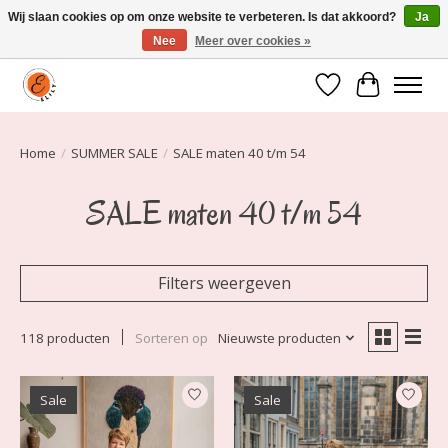
Wij slaan cookies op om onze website te verbeteren. Is dat akkoord?
Ja
Nee
Meer over cookies »
Elily is er om jou te laten stralen! Mode vanaf maat 34 t/m 54
Verlanglijst
Winkelwa
Home
/
SUMMER SALE
/
SALE maten 40 t/m 54
SALE maten 40 t/m 54
Filters weergeven
118 producten
Sorteren op
Nieuwste producten
Sale
Sale