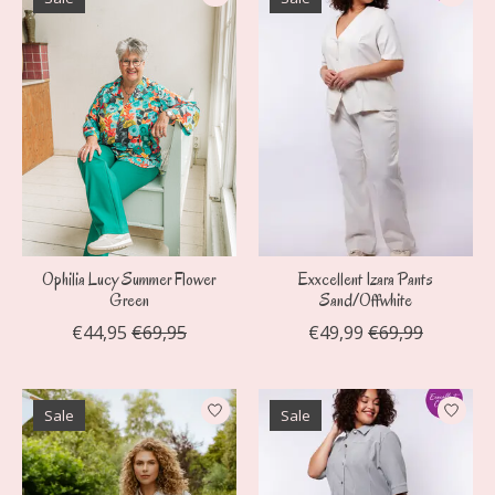
Ophilia Lucy Summer Flower
Exxcellent Izara Pants
Green
Sand/Offwhite
€44,95
€69,95
€49,99
€69,99
Sale
Sale