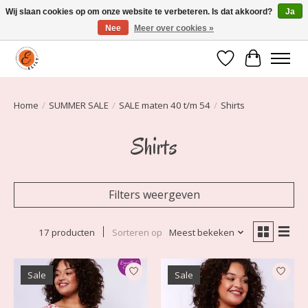
Wij slaan cookies op om onze website te verbeteren. Is dat akkoord?
Ja
Nee
Meer over cookies »
Elily is er om jou te laten stralen! Mode vanaf maat 34 t/m 54
Verlanglijst
Winkelwa
Home
/
SUMMER SALE
/
SALE maten 40 t/m 54
/
Shirts
Shirts
Filters weergeven
17 producten
Sorteren op
Meest bekeken
Sale
Sale