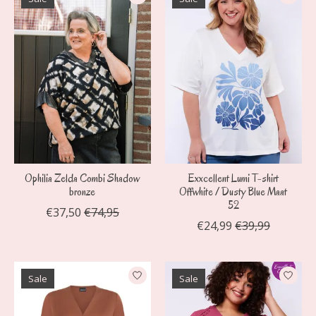
Ophilia Zelda Combi Shadow
Exxcellent Lumi T-shirt
bronze
Offwhite / Dusty Blue Maat
52
€37,50
€74,95
€24,99
€39,99
Sale
Sale