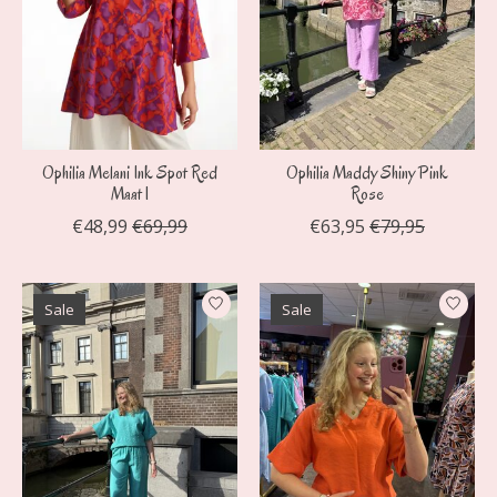
Ophilia Melani Ink Spot Red
Ophilia Maddy Shiny Pink
Maat 1
Rose
€48,99
€69,99
€63,95
€79,95
Sale
Sale