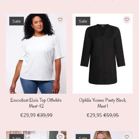
Sale
Sale
Exxcellent Elsie Top Offwhite
Ophilia Yvonne Punty Black
Maat 42
Maat 1
€29,99
€39,99
€29,95
€59,95
Sale
Sale