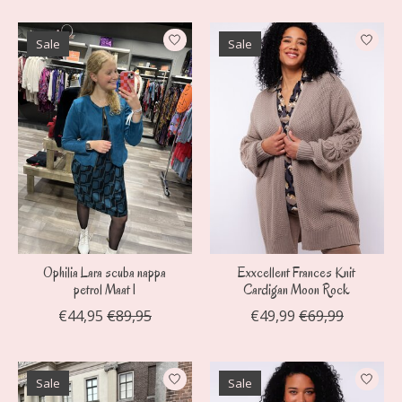
Sale
Sale
Ophilia Lara scuba nappa
Exxcellent Frances Knit
petrol Maat 1
Cardigan Moon Rock
€44,95
€89,95
€49,99
€69,99
Sale
Sale