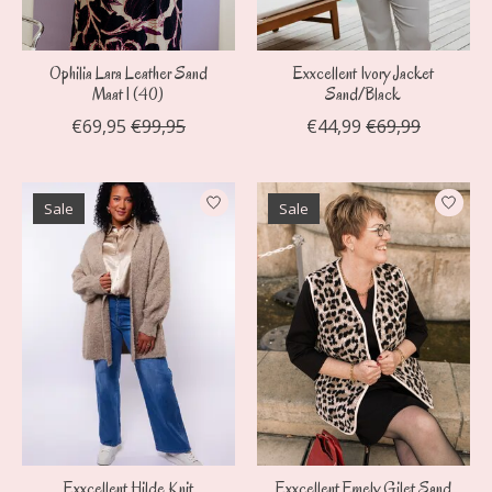
Ophilia Lara Leather Sand
Exxcellent Ivory Jacket
Maat 1 (40)
Sand/Black
€69,95
€99,95
€44,99
€69,99
Sale
Sale
Exxcellent Hilde Knit
Exxcellent Emely Gilet Sand