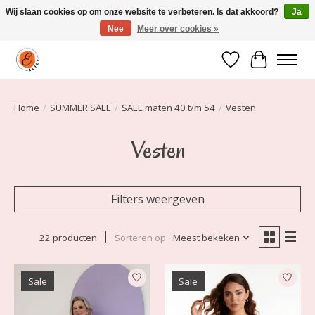
Wij slaan cookies op om onze website te verbeteren. Is dat akkoord?
Ja
Nee
Meer over cookies »
Elily is er om jou te laten stralen! Mode vanaf maat 34 t/m 54
Verlanglijst
Winkelwa
Home
/
SUMMER SALE
/
SALE maten 40 t/m 54
/
Vesten
Vesten
Filters weergeven
22 producten
Sorteren op
Meest bekeken
Sale
Sale