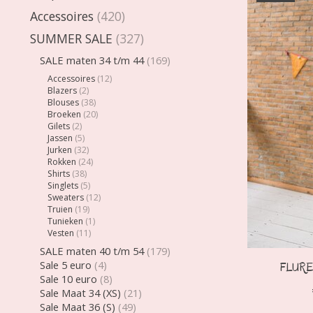
Accessoires
(420)
SUMMER SALE
(327)
SALE maten 34 t/m 44
(169)
Accessoires
(12)
Blazers
(2)
Blouses
(38)
Broeken
(20)
Gilets
(2)
Jassen
(5)
Jurken
(32)
Rokken
(24)
Shirts
(38)
Singlets
(5)
Sweaters
(12)
Truien
(19)
Tunieken
(1)
Vesten
(11)
SALE maten 40 t/m 54
(179)
Sale 5 euro
(4)
FLURES
Sale 10 euro
(8)
Sale Maat 34 (XS)
(21)
Sale Maat 36 (S)
(49)