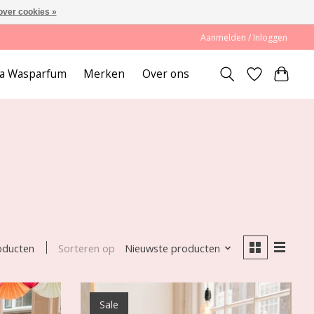
over cookies »
Aanmelden / Inloggen
lda Wasparfum
Merken
Over ons
Sorteren op
Nieuwste producten
oducten
Sale