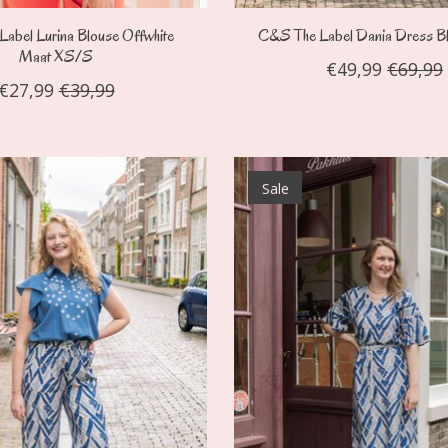
abel Lurina Blouse Offwhite
C&S The Label Dania Dress 
Maat XS/S
€49,99
€69,99
€27,99
€39,99
Sale