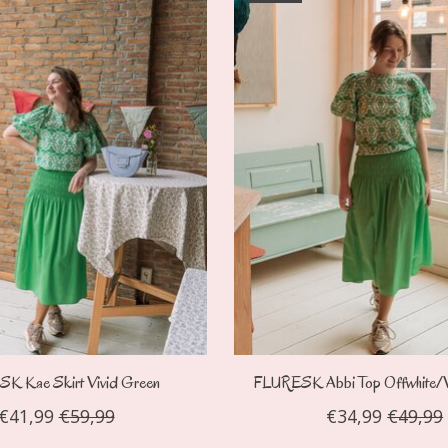
K Kae Skirt Vivid Green
FLURESK Abbi Top Offwhite/V
€41,99
€59,99
€34,99
€49,99