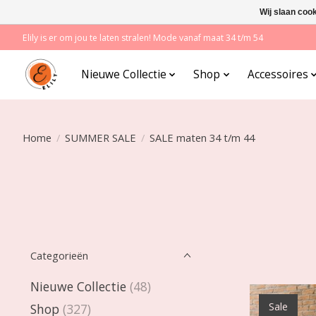
Wij slaan coo
Elily is er om jou te laten stralen! Mode vanaf maat 34 t/m 54
Nieuwe Collectie
Shop
Accessoires
Home
/
SUMMER SALE
/
SALE maten 34 t/m 44
Categorieën
Nieuwe Collectie
(48)
Sale
Shop
(327)