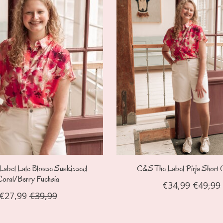
abel Lale Blouse Sunkissed
C&S The Label Pirja Short 
Coral/Berry Fuchsia
€34,99
€49,99
€27,99
€39,99