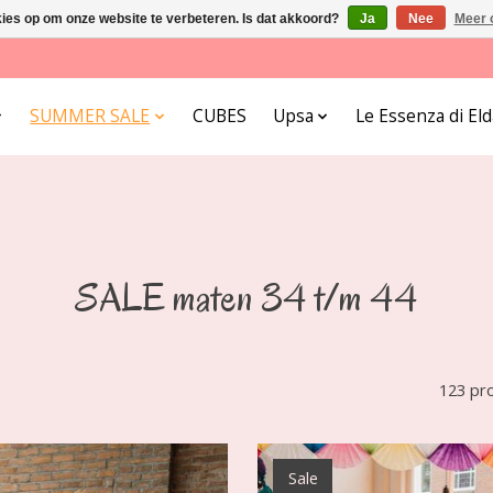
kies op om onze website te verbeteren. Is dat akkoord?
Ja
Nee
Meer 
SUMMER SALE
CUBES
Upsa
Le Essenza di E
SALE maten 34 t/m 44
123 pr
Sale