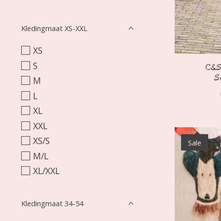
Kledingmaat XS-XXL
XS
S
C&S 
S
M
L
XL
XXL
XS/S
Sale
M/L
XL/XXL
Kledingmaat 34-54