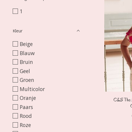
1
Kleur
Beige
Blauw
Bruin
Geel
Groen
Multicolor
Oranje
C&S The L
Paars
Rood
Roze