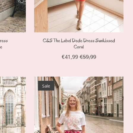
ress
C&S The Label Dede Dress Sunkissed
e
Coral
€41,99
€59,99
Sale