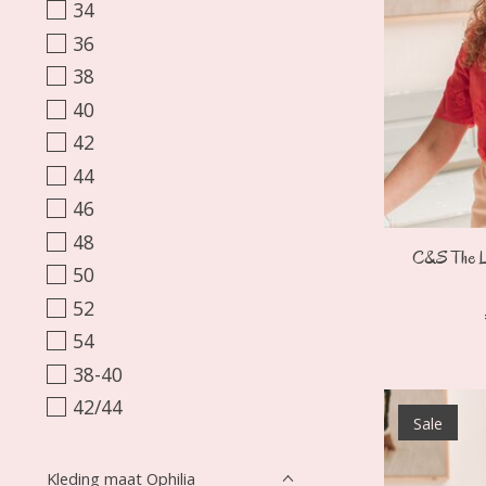
34
36
38
40
42
44
46
48
C&S The La
50
52
54
38-40
42/44
Sale
Kleding maat Ophilia