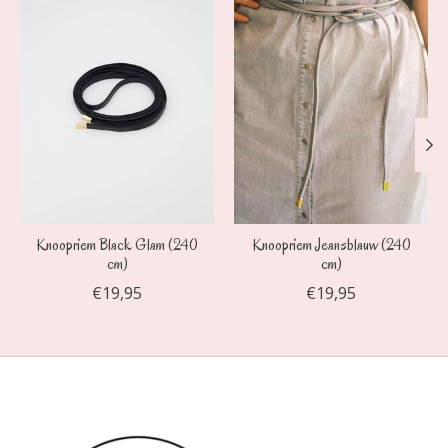
Knoopriem Black Glam (240
Knoopriem Jeansblauw (240
cm)
cm)
€19,95
€19,95