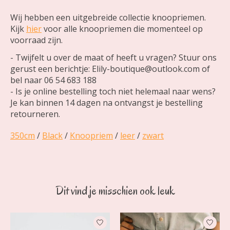
Wij hebben een uitgebreide collectie knoopriemen.
Kijk
hier
voor alle knoopriemen die momenteel op
voorraad zijn.
- Twijfelt u over de maat of heeft u vragen? Stuur ons
gerust een berichtje:
Elily-boutique@outlook.com
of
bel naar 06 54 683 188
- Is je online bestelling toch niet helemaal naar wens?
Je kan binnen 14 dagen na ontvangst je bestelling
retourneren.
350cm
/
Black
/
Knoopriem
/
leer
/
zwart
Dit vind je misschien ook leuk
Items van productcarrousel