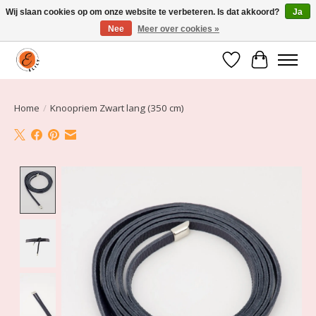
Wij slaan cookies op om onze website te verbeteren. Is dat akkoord?
Ja
Nee
Meer over cookies »
Elily is er om jou te laten stralen! Mode vanaf maat 34 t/m 54
Verlanglijst
Winkelwa
Home
/
Knoopriem Zwart lang (350 cm)
Product image slideshow Items