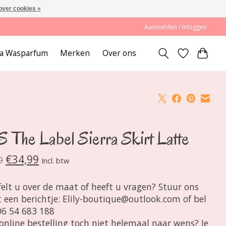
over cookies »
Aanmelden / Inloggen
lda Wasparfum
Merken
Over ons
 The Label Sierra Skirt Latte
€34,99
9
Incl. btw
felt u over de maat of heeft u vragen? Stuur ons
 een berichtje:
Elily-boutique@outlook.com
of bel
06 54 683 188
e online bestelling toch niet helemaal naar wens? Je