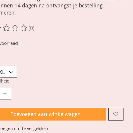
innen 14 dagen na ontvangst je bestelling
rneren.
(0)
oordeling van dit product is
0
van de 5
voorraad
heid:
Toevoegen aan winkelwagen
oegen om te vergelijken