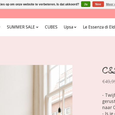
kies op om onze website te verbeteren. Is dat akkoord?
Ja
Nee
Meer 
SUMMER SALE
CUBES
Upsa
Le Essenza di E
C&S
€49,9
- Twij
gerust
naar 
- Is j