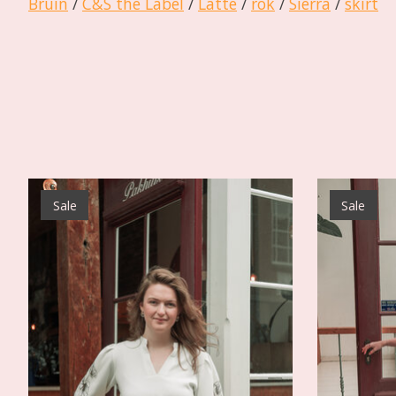
Bruin
/
C&S the Label
/
Latte
/
rok
/
Sierra
/
skirt
Items van productcarrousel
Sale
Sale