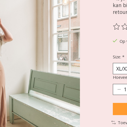
kan b
retou
De be
Op 
Size:
*
Hoeveel
Toev