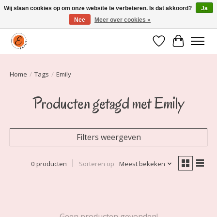
Wij slaan cookies op om onze website te verbeteren. Is dat akkoord?
Ja
Nee
Meer over cookies »
Elily is er om jou te laten stralen! Mode vanaf maat 34 t/m 54
Verlanglijst
Winkelwa
Home
/
Tags
/
Emily
Producten getagd met Emily
Filters weergeven
0 producten
Sorteren op
Meest bekeken
Geen producten gevonden!