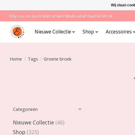
Wij slaan coo
Elily is er om jou te laten stralen! Mode vanaf maat 34 t/m 54
Nieuwe Collectie
Shop
Accessoires
Home
/
Tags
/
Groene broek
Categorieën
Nieuwe Collectie
(46)
Shop
(325)