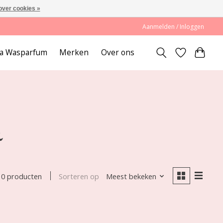
over cookies »
Aanmelden / Inloggen
lda Wasparfum
Merken
Over ons
k
Sorteren op
Meest bekeken
0 producten