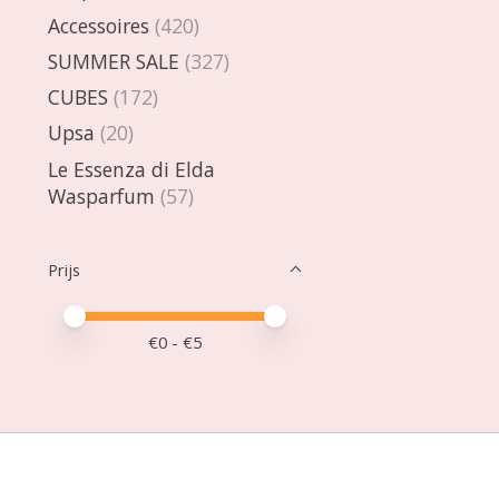
Accessoires
(420)
SUMMER SALE
(327)
CUBES
(172)
Upsa
(20)
Le Essenza di Elda
Wasparfum
(57)
Prijs
Minimale prijswaarde
Price maximum value
€
0
- €
5