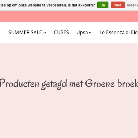
kies op om onze website te verbeteren. Is dat akkoord?
Ja
Nee
Meer 
SUMMER SALE
CUBES
Upsa
Le Essenza di E
Producten getagd met Groene broe